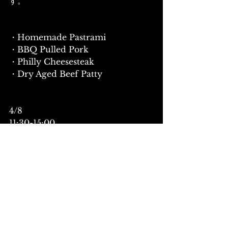
す。
・Homemade Pastrami
・BBQ Pulled Pork
・Philly Cheesesteak
・Dry Aged Beef Patty
4/8
11:30-15:00
19:00-24:00
DJ & Special LIVE
- LIVE -
死生
S.L.B 